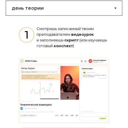
Смотришь записанный твоим
1
преподавателем
видеоурок
и заполняешь
скрипт
(или изучаешь
готовый
конспект
)
Они едины для всех учеников и
преподавателей, а также регулярно
обновляются в соответствии
с текущими трендами ЕГЭ и ОГЭ
Сразу закрепляешь полученные
знания, прорешивая много
тестовых заданий
По окончании тем проходишь через
с автоматической
проверкой
рубежные аттестации
и
зачеты с
и
пояснениями
к ответам
куратором
для контроля знаний