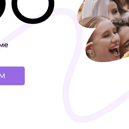
ОО
еме
ОМ